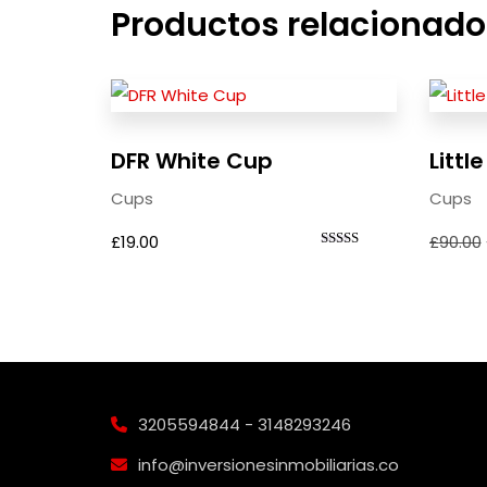
Productos relacionado
DFR White Cup
Littl
Cups
Cups
£
19.00
£
90.00
Valorado
con
5.00
de 5
3205594844 - 3148293246
info@inversionesinmobiliarias.co