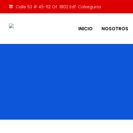
Calle 53 # 45-112 Of. 1802 Edf. Colseguros
INICIO
NOSOTROS