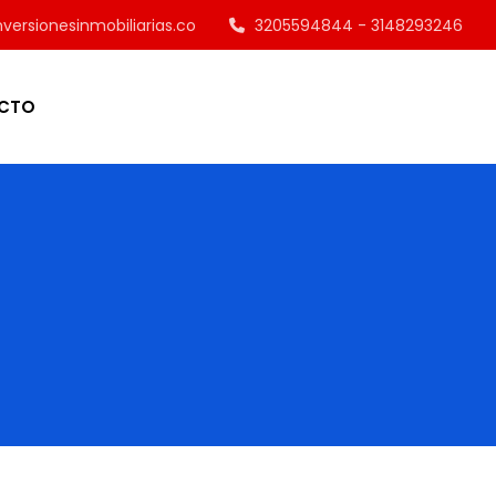
versionesinmobiliarias.co
3205594844 - 3148293246
CTO