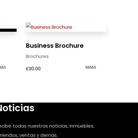
erta!
Business Brochure
Brochures
£
30.00
lorado
Valorado
n
con
00
5.00
 5
de 5
Noticias
ecibe todas nuestras noticias, inmuebles,
rriendos, ventas y demas.