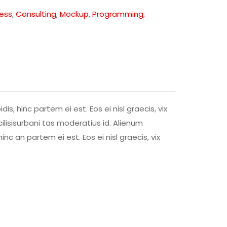
ess
,
Consulting
,
Mockup
,
Programming
,
is, hinc partem ei est. Eos ei nisl graecis, vix
acilisisurbani tas moderatius id. Alienum
inc an partem ei est. Eos ei nisl graecis, vix