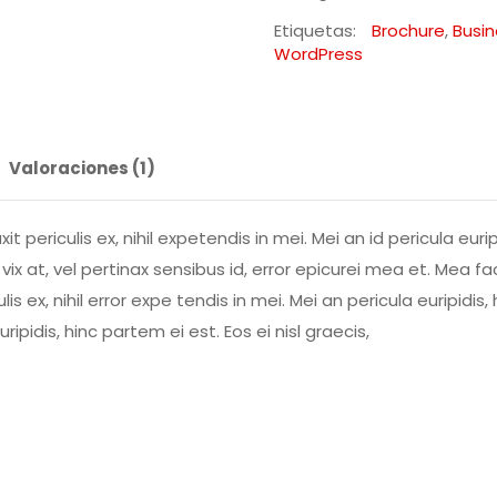
Etiquetas:
Brochure
,
Busin
WordPress
Valoraciones (1)
ericulis ex, nihil expetendis in mei. Mei an id pericula euripid
t vix at, vel pertinax sensibus id, error epicurei mea et. Mea f
 ex, nihil error expe tendis in mei. Mei an pericula euripidis, h
ipidis, hinc partem ei est. Eos ei nisl graecis,