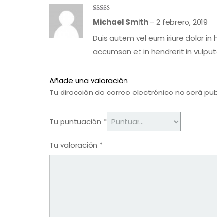
Valorado
Michael Smith
–
2 febrero, 2019
con
5
de 5
Duis autem vel eum iriure dolor in h
accumsan et in hendrerit in vulpu
Añade una valoración
Tu dirección de correo electrónico no será pub
Tu puntuación
*
Tu valoración
*