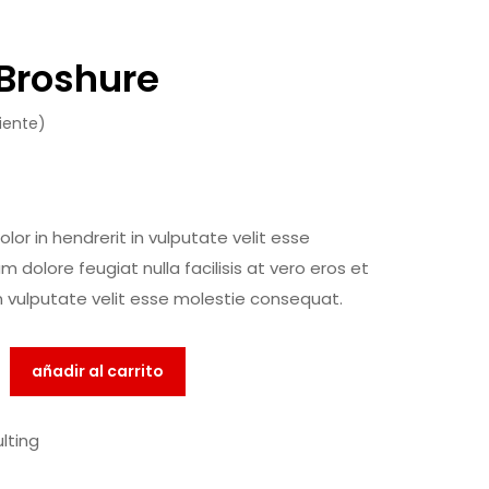
Broshure
iente)
lor in hendrerit in vulputate velit esse
m dolore feugiat nulla facilisis at vero eros et
n vulputate velit esse molestie consequat.
añadir al carrito
lting