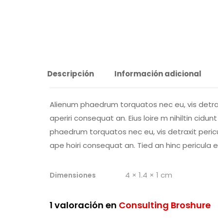
Descripción
Información adicional
Alienum phaedrum torquatos nec eu, vis detraxit p
aperiri consequat an. Eius loire m nihiltin cidun
phaedrum torquatos nec eu, vis detraxit periculis
ape hoiri consequat an. Tied an hinc pericula eur
4 × 1.4 × 1 cm
Dimensiones
1 valoración en
Consulting Broshure