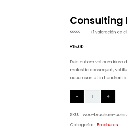
Consulting 
(
1
valoración de cl
Valorado
1
con
5.00
de
5 en base a
£
15.00
valoración
de un cliente
Duis autem vel eum iriure do
molestie consequat, vel illu
accumsan et in hendrerit i
Quantity
SKU:
woo-brochure-consu
Categoría:
Brochures