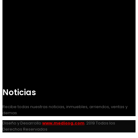
Noticias
Recibe todas nuestras noticias, inmuebles, arriendos, ventas y
demas.
Diseño y Desarrollo
www.mediosg.com
. 2019 Todos los
Derechos Reservados