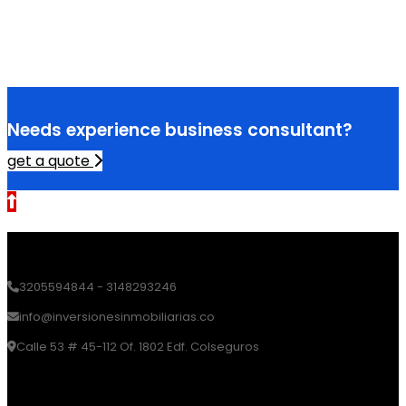
Needs experience business consultant?
get a quote
3205594844 - 3148293246
info@inversionesinmobiliarias.co
Calle 53 # 45-112 Of. 1802 Edf. Colseguros