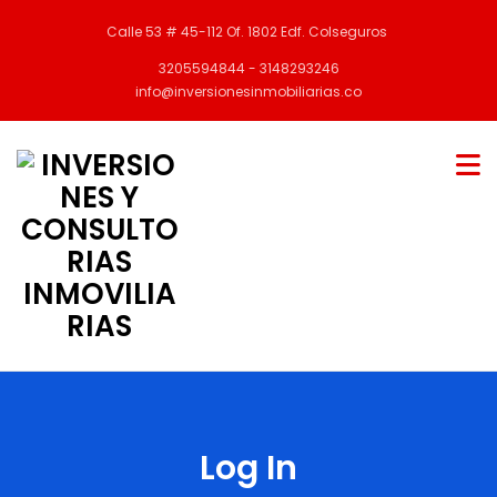
Calle 53 # 45-112 Of. 1802 Edf. Colseguros
3205594844 - 3148293246
info@inversionesinmobiliarias.co
Log In