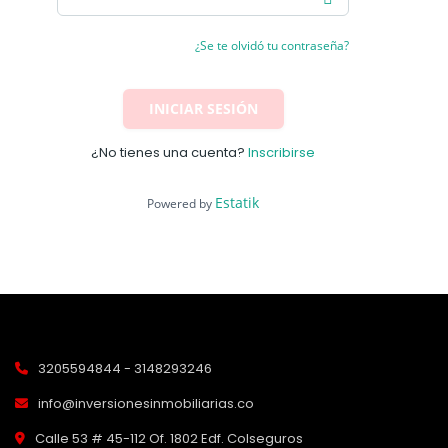
¿Se te olvidó tu contraseña?
INICIAR SESIÓN
¿No tienes una cuenta?
Inscribirse
Estatik
Powered by
3205594844 - 3148293246
info@inversionesinmobiliarias.co
Calle 53 # 45-112 Of. 1802 Edf. Colseguros