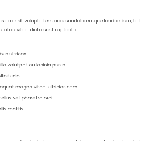
tus error sit voluptatem accusandoloremque laudantium, to
beatae vitae dicta sunt explicabo.
us ultrices.
lla volutpat eu lacinia purus.
licitudin.
equat magna vitae, ultricies sem.
llus vel, pharetra orci.
lis mattis.