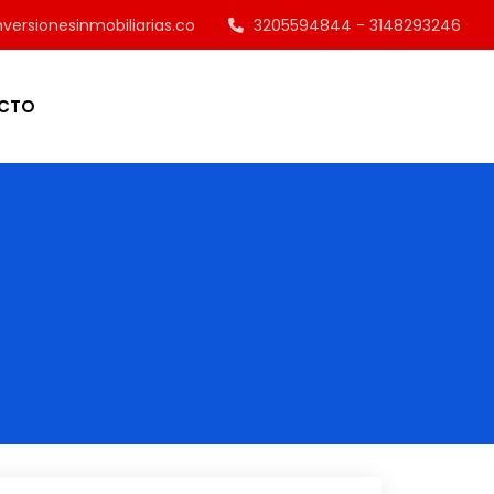
versionesinmobiliarias.co
3205594844 - 3148293246
CTO